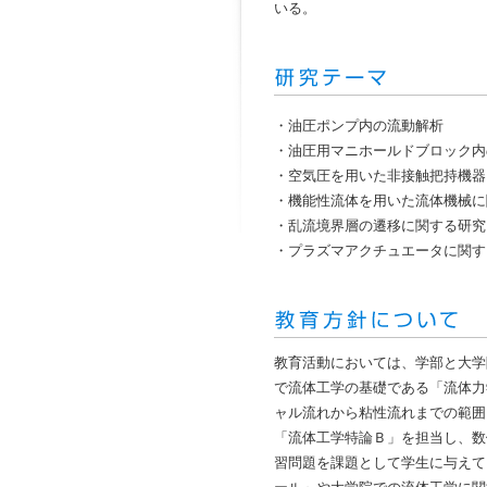
いる。
・油圧ポンプ内の流動解析
・油圧用マニホールドブロック内
・空気圧を用いた非接触把持機器
・機能性流体を用いた流体機械に
・乱流境界層の遷移に関する研究
・プラズマアクチュエータに関す
教育活動においては、学部と大学
で流体工学の基礎である「流体力
ャル流れから粘性流れまでの範囲
「流体工学特論Ｂ」を担当し、数
習問題を課題として学生に与えて