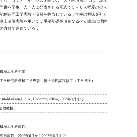
する「ゼミナール」や大学院での「大学院演習」では、流体
門書を学生一人一人に発表させる形式で５～６人程度の少人
能創造理工学実験・演習を担当している．学生の興味を引く
卓上演示実験を用いて，重要基礎事項をなるべく簡単に理解
の方針で進めている．
学部機械工学科卒業
学院理工学研究科機械工学専攻、博士後期課程修了（工学博士）
sin-Madison,U.S.A., Honorrary fellow, 1986年3月まで
学部助教授、
学部機械工学科教授。
客員教授 2005年6月から2007年6月まで