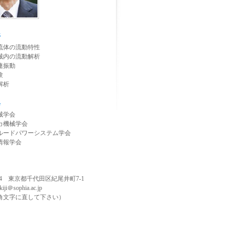
野
流体の流動特性
械内の流動解析
連振動
験
解析
会
械学会
カ機械学会
ルードパワーシステム学会
情報学会
8554 東京都千代田区紀尾井町7-1
ukiji＠sophia.ac.jp
角文字に直して下さい）