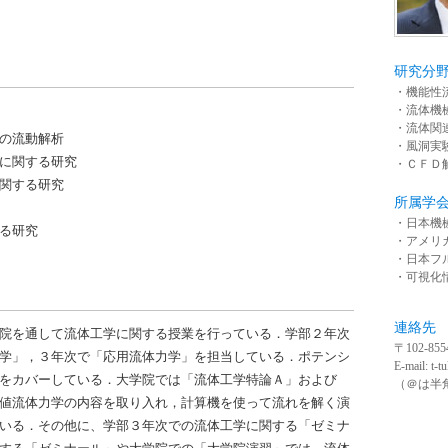
研究分
・機能性
・流体機
・流体関
の流動解析
・風洞実
に関する研究
・ＣＦＤ
関する研究
所属学
・日本機
る研究
・アメリ
・日本フ
・可視化
連絡先
院を通して流体工学に関する授業を行っている．学部２年次
〒102-
学」，３年次で「応用流体力学」を担当している．ポテンシ
E-mail: t-t
をカバーしている．大学院では「流体工学特論Ａ」および
（＠は半
値流体力学の内容を取り入れ，計算機を使って流れを解く演
いる．その他に、学部３年次での流体工学に関する「ゼミナ