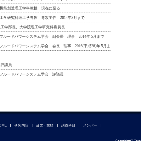
学部機能創造理工学科教授 現在に至る
院理工学研究科理工学専攻 専攻主任 2014年3月まで
学理工学部長、大学院理工学研究科委員長
日本フルードパワーシステム学会 副会長 理事 2014年 5月まで
本フルードパワーシステム学会 会長 理事 2016(平成28)年 5月ま
 評議員
)日本フルードパワーシステム学会 評議員
OME
|
研究内容
|
論文・業績
|
講義科目
|
メンバー
|