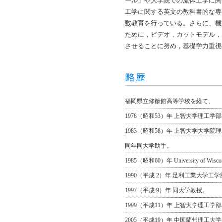
ール」や大学院での流体工学に関
工学に関する英文の教科書的な専
数教育を行っている。さらに、機
ために，ビデオ，カットモデル，
させることに努め，基礎学力重視
福岡県立修猷館高等学校を経て、
1978（昭和53）年 上智大学理工
1983（昭和58）年 上智大学大
同年同大学助手。
1985（昭和60）年 University of Wiscon
1990（平成 2）年 足利工業大学工
1997（平成 9）年 同大学教授。
1999（平成11）年 上智大学理工
2005（平成19）年 中国蘭州理工大学